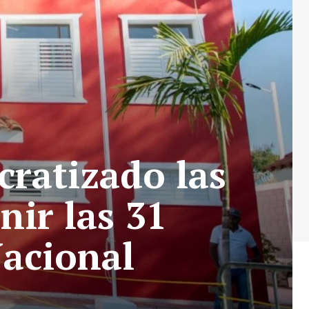
ratizado las
nir las 31
Nacional