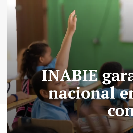
INABIE gara
nacional e
con