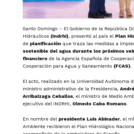
Santo Domingo – El Gobierno de la República Do
Hidráulicos
(Indrhi)
, presentó al país el
Plan Hi
de
planificación
que traza las medidas a implem
sostenible del agua durante los próximos ve
financiero
de la Agencia Española de Cooperació
Cooperación para Agua y Saneamiento
(FCAS)
.
El acto, realizado en la Universidad Autónoma 
ministro administrativo de la Presidencia,
André
Arribalzaga Ceballos
, el ministro de Medio Am
ejecutivo del INDRHI,
Olmedo Caba Romano
.
En nombre del
presidente Luis Abinader
, el m
Ambiente recibieron el Plan Hidrológico Naciona
acompañado de la embajadora de España.