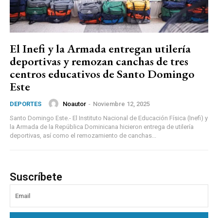
El Inefi y la Armada entregan utilería
deportivas y remozan canchas de tres
centros educativos de Santo Domingo
Este
Noautor
-
Noviembre 12, 2025
DEPORTES
Santo Domingo Este.- El Instituto Nacional de Educación Física (Inefi) y
la Armada de la República Dominicana hicieron entrega de utilería
deportivas, así como el remozamiento de canchas...
Suscríbete