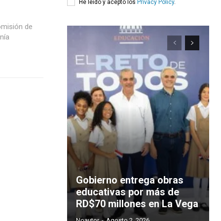
He leído y acepto los
Privacy Policy
.
omisión de
nía
Gobierno entrega obras
educativas por más de
RD$70 millones en La Vega
Noautor
-
Agosto 2, 2026