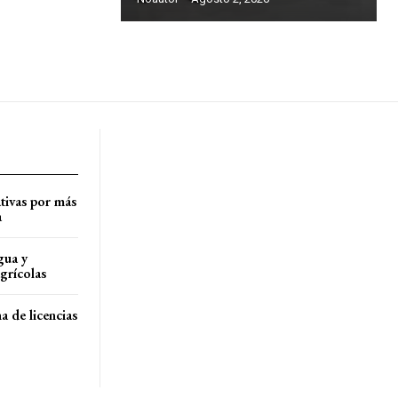
tivas por más
a
gua y
agrícolas
a de licencias