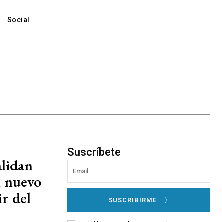
Social
Suscríbete
alidan
l nuevo
ir del
SUSCRIBIRME