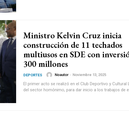
Ministro Kelvin Cruz inicia
construcción de 11 techados
multiusos en SDE con inversi
300 millones
Noautor
-
Noviembre 13, 2025
DEPORTES
El primer acto se realizó en el Club Deportivo y Cultural 
del sector homónimo, para dar inicio a los trabajos de es