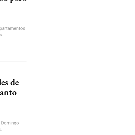
 apartamentos
s.
es de
Santo
to Domingo
.