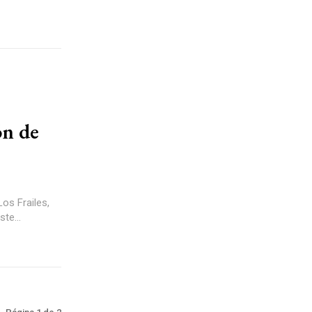
ón de
Los Frailes,
te...