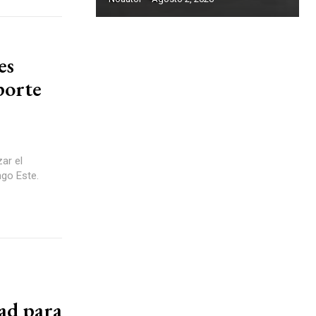
es
porte
ar el
ngo Este.
ad para