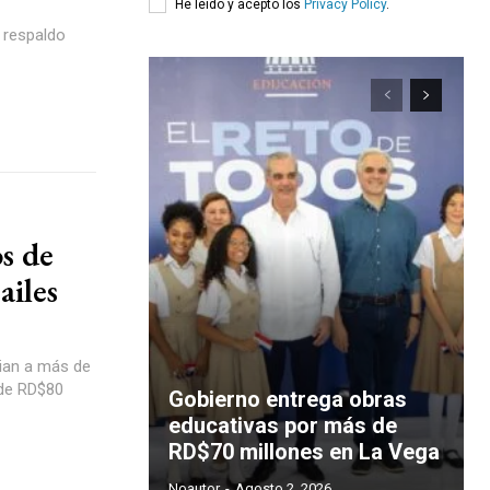
He leído y acepto los
Privacy Policy
.
e respaldo
s de
ailes
cian a más de
 de RD$80
Gobierno entrega obras
educativas por más de
RD$70 millones en La Vega
Noautor
-
Agosto 2, 2026