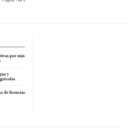
Página 1 de 2
tivas por más
a
gua y
agrícolas
a de licencias