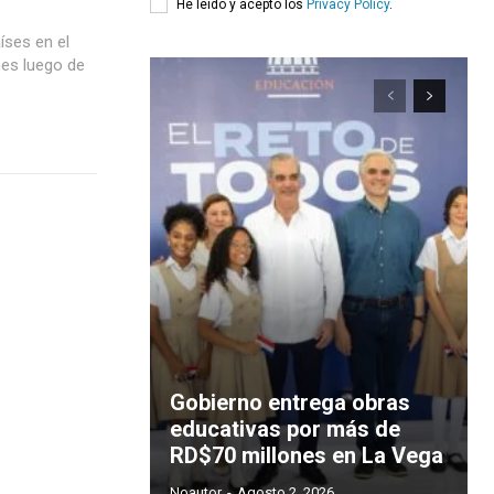
He leído y acepto los
Privacy Policy
.
íses en el
nes luego de
Gobierno entrega obras
educativas por más de
RD$70 millones en La Vega
Noautor
-
Agosto 2, 2026