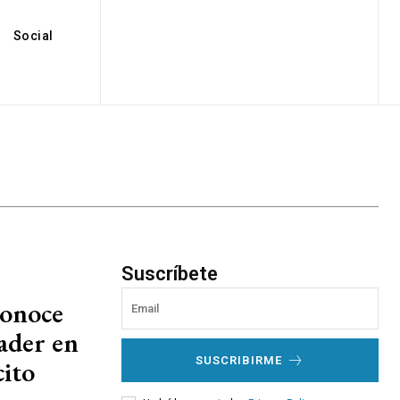
Social
Suscríbete
conoce
ader en
SUSCRIBIRME
cito