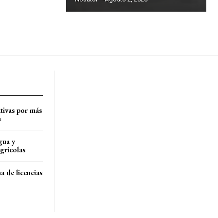
tivas por más
a
gua y
agrícolas
a de licencias