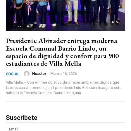
Presidente Abinader entrega moderna
Escuela Comunal Barrio Lindo, un
espacio de dignidad y confort para 900
estudiantes de Villa Mella
Noautor
-
Marzo 16, 2026
SOCIAL
Villa Mella.– Con el firme objetivo de ofrecer ambientes dignos que
favorezcan el aprendizaje, el presidente Luis Abinader inauguró este
sábado la Escuela Comunal Barrio Lindo,una...
Suscríbete