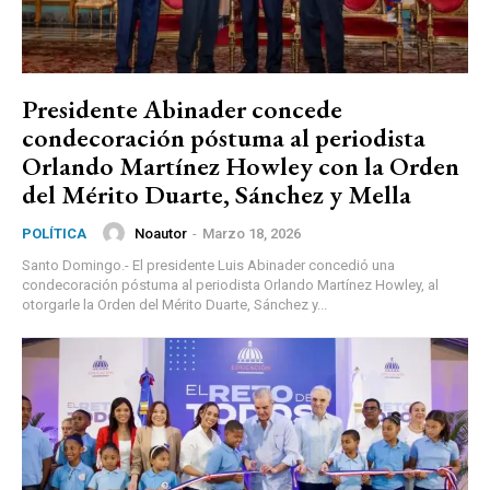
Presidente Abinader concede
condecoración póstuma al periodista
Orlando Martínez Howley con la Orden
del Mérito Duarte, Sánchez y Mella
Noautor
-
Marzo 18, 2026
POLÍTICA
Santo Domingo.- El presidente Luis Abinader concedió una
condecoración póstuma al periodista Orlando Martínez Howley, al
otorgarle la Orden del Mérito Duarte, Sánchez y...