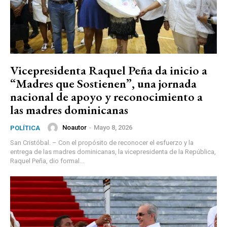
Vicepresidenta Raquel Peña da inicio a
“Madres que Sostienen”, una jornada
nacional de apoyo y reconocimiento a
las madres dominicanas
Noautor
-
Mayo 8, 2026
POLÍTICA
San Cristóbal. – Con el propósito de reconocer el esfuerzo y la
entrega de las madres dominicanas, la vicepresidenta de la República,
Raquel Peña, dio formal...