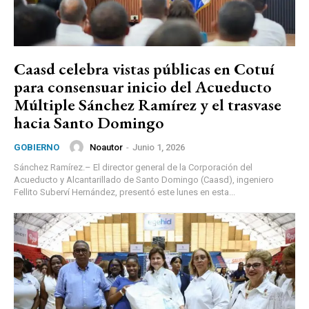
Caasd celebra vistas públicas en Cotuí
para consensuar inicio del Acueducto
Múltiple Sánchez Ramírez y el trasvase
hacia Santo Domingo
Noautor
-
Junio 1, 2026
GOBIERNO
Sánchez Ramírez.– El director general de la Corporación del
Acueducto y Alcantarillado de Santo Domingo (Caasd), ingeniero
Fellito Suberví Hernández, presentó este lunes en esta...