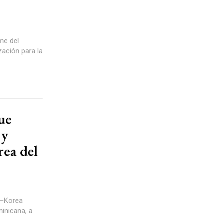
me del
zación para la
ue
 y
rea del
c–Korea