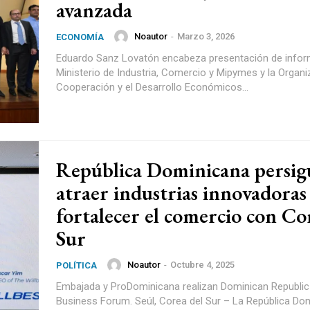
avanzada
Noautor
-
Marzo 3, 2026
ECONOMÍA
Eduardo Sanz Lovatón encabeza presentación de infor
Ministerio de Industria, Comercio y Mipymes y la Organi
Cooperación y el Desarrollo Económicos...
República Dominicana persig
atraer industrias innovadoras
fortalecer el comercio con Co
Sur
Noautor
-
Octubre 4, 2025
POLÍTICA
Embajada y ProDominicana realizan Dominican Republi
Business Forum. Seúl, Corea del Sur – La República Dominicana, a