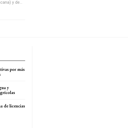
ana) y de...
tivas por más
a
gua y
agrícolas
a de licencias