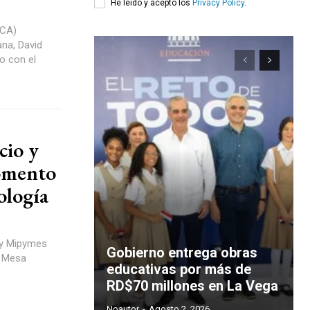
He leído y acepto los
Privacy Policy
.
CCA)
na, David
o con el
cio y
omento
ología
 y Mipymes
Gobierno entrega obras
a Mesa
educativas por más de
RD$70 millones en La Vega
Noautor
-
Agosto 2, 2026