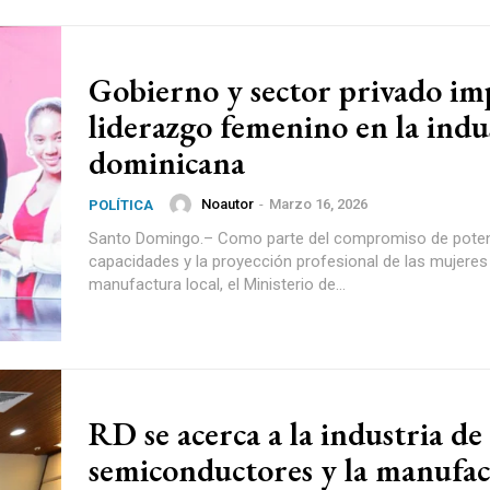
Gobierno y sector privado im
liderazgo femenino en la indu
dominicana
Noautor
-
Marzo 16, 2026
POLÍTICA
Santo Domingo.– Como parte del compromiso de poten
capacidades y la proyección profesional de las mujeres 
manufactura local, el Ministerio de...
RD se acerca a la industria de
semiconductores y la manufa