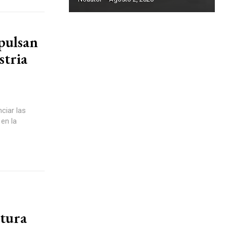
pulsan
stria
ciar las
en la
ctura