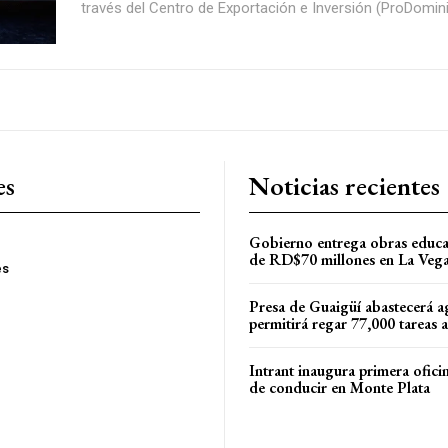
través del Centro de Exportación e Inversión (ProDominic
es
Noticias recientes
Gobierno entrega obras educa
de RD$70 millones en La Veg
es
Presa de Guaigüí abastecerá a
permitirá regar 77,000 tareas 
Intrant inaugura primera oficin
de conducir en Monte Plata