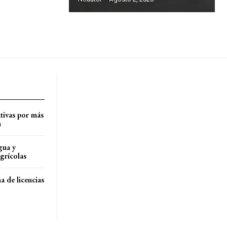
tivas por más
a
gua y
agrícolas
a de licencias