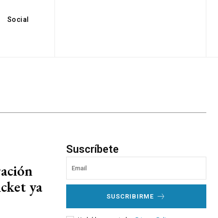
Social
Suscríbete
ración
icket ya
SUSCRIBIRME