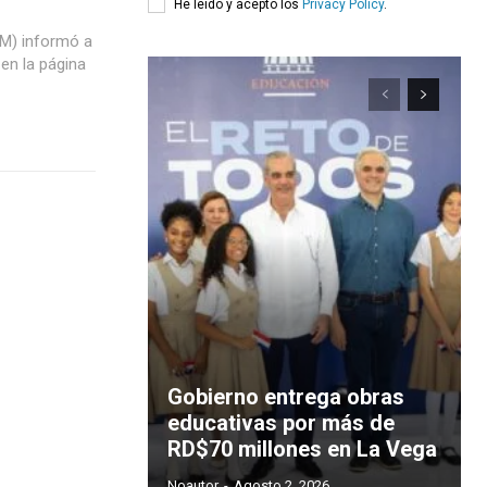
He leído y acepto los
Privacy Policy
.
GM) informó a
 en la página
Gobierno entrega obras
educativas por más de
RD$70 millones en La Vega
Noautor
-
Agosto 2, 2026