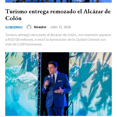
Turismo entrega remozado el Alcázar de
Colón
Noautor
-
Julio 12, 2026
GOBIERNO
Turismo entregó remozado el Alcázar de Colón, con inversión superior
a RD$100 millones, e inició la iluminación de la Ciudad Colonial con
más de 2,000 luminarias.