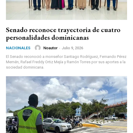
Senado reconoce trayectoria de cuatro
personalidades dominicanas
Noautor
-
Julio 9, 2026
NACIONALES
El Senado reconoció a monseñor Santiago Rodríguez, Fernando Pérez
Memén, Rafael Freddy Ortiz Mejía y Ramón Torres por sus aportes a la
sociedad dominicana.