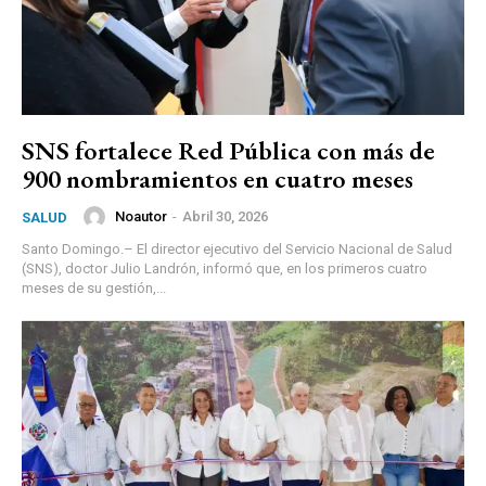
SNS fortalece Red Pública con más de
900 nombramientos en cuatro meses
Noautor
-
Abril 30, 2026
SALUD
Santo Domingo.– El director ejecutivo del Servicio Nacional de Salud
(SNS), doctor Julio Landrón, informó que, en los primeros cuatro
meses de su gestión,...