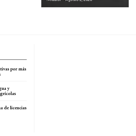
tivas por más
a
gua y
agrícolas
a de licencias