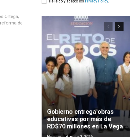
He leído y acepto los
Privacy Policy
.
es Ortega,
 reforma de
Gobierno entrega obras
educativas por más de
RD$70 millones en La Vega
Noautor
-
Agosto 2, 2026