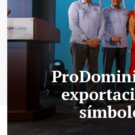
ProDomini
exportac
símbol