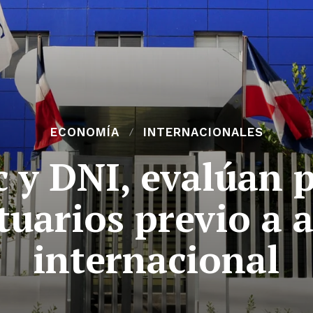
ECONOMÍA
INTERNACIONALES
c y DNI, evalúan 
uarios previo a 
internacional