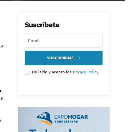
Suscríbete
a
as
SUSCRIBIRME
He leído y acepto los
Privacy Policy
.
a
as
o